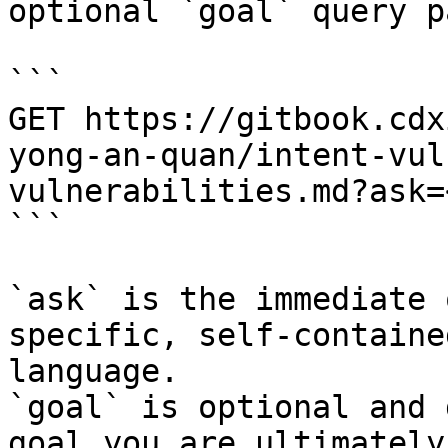
optional `goal` query p
```

GET https://gitbook.cdx
yong-an-quan/intent-vul
vulnerabilities.md?ask=
```

`ask` is the immediate 
specific, self-containe
language.

`goal` is optional and 
goal you are ultimately