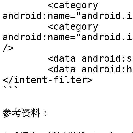
	<category 
android:name="android.i
	<category 
android:name="android.i
/>

	<data android:scheme="https" />

	<data android:host="myapp.link" />

</intent-filter>

```

参考资料：
