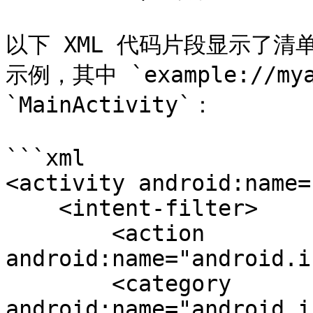
以下 XML 代码片段显示了清单
示例，其中 `example://mya
`MainActivity`：

```xml

<activity android:name=
    <intent-filter>

        <action 
android:name="android.i
        <category 
android:name="android.i