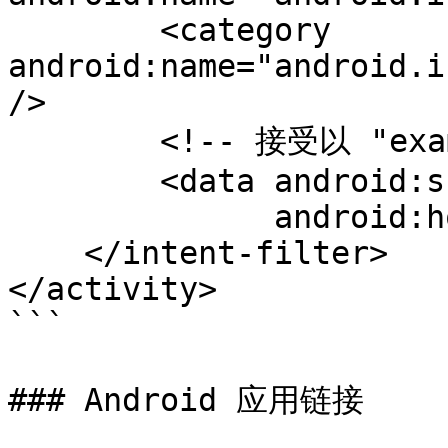
        <category 
android:name="android.i
/>

        <!-- 接受以 "example://myapp" 开头的 URI -->

        <data android:scheme="example"

              android:host="myapp" />

    </intent-filter>

</activity>

```

### Android 应用链接
