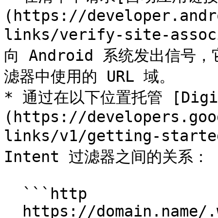
(https://developer.andr
links/verify-site-asso
向 Android 系统发出信号
滤器中使用的 URL 域。

* 通过在以下位置托管 [Digita
(https://developers.goo
links/v1/getting-sta
Intent 过滤器之间的关系：

  ```http

  https://domain.name/.well-known/assetlinks.json
