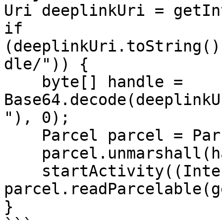
Uri deeplinkUri = getIn
if 
(deeplinkUri.toString()
dle/")) {

    byte[] handle = 
Base64.decode(deeplinkU
"), 0);

    Parcel parcel = Parcel.obtain();

    parcel.unmarshall(handle, 0, handle.length);

    startActivity((Intent) 
parcel.readParcelable(g
}
