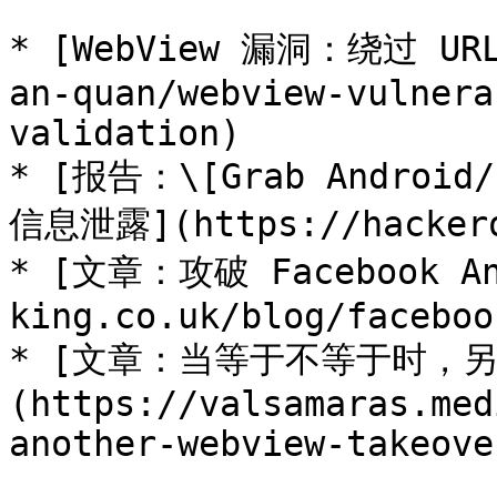
* [WebView 漏洞：绕过 URL
an-quan/webview-vulnera
validation)

* [报告：\[Grab Andro
信息泄露](https://hackeron
* [文章：攻破 Facebook An
king.co.uk/blog/faceboo
* [文章：当等于不等于时，另一
(https://valsamaras.med
another-webview-takeove