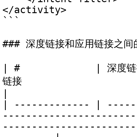
</activity>

```

### 深度链接和应用链接之间
| #             | 深度链
链接                                                                                                               
|

| ------------- | -----
-----------------------
-----------------------