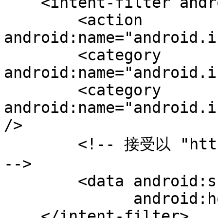
    <intent-filter android:autoVerify="true">

        <action 
android:name="android.i
        <category 
android:name="android.i
        <category 
android:name="android.i
/>

        <!-- 接受以 "https://example.com/ 开头的 URI 
-->

        <data android:scheme="https" 

              android:host="example.com" />

    </intent-filter>
