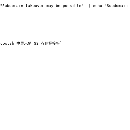
"Subdomain takeover may be possible" || echo "Subdomain 
ld-macos.sh 中展示的 S3 存储桶接管]