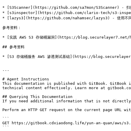
* [S3Scanner](https://github.com/sa7mon/S3Scanner
* [s3inspector](https://github.com/clario-tech/s3-i
* [lazys3](https://github.com/nahamsec/lazys3) -
参考资料：

* [实践 AWS S3 存储桶漏洞](https://blog.securelayer7.net/han
## 参考资料

* [S3 存储桶服务 AWS 渗透测试基础](https://blog.securelayer7.ne
---

# Agent Instructions

This documentation is published with GitBook. GitBook i
technical content effectively. Learn more at gitbook.co
## Querying This Documentation

If you need additional information that is not directly
Perform an HTTP GET request on the current page URL wit
```

GET https://gitbook.cdxiaodong.life/yun-an-quan/aws/s3.
```
