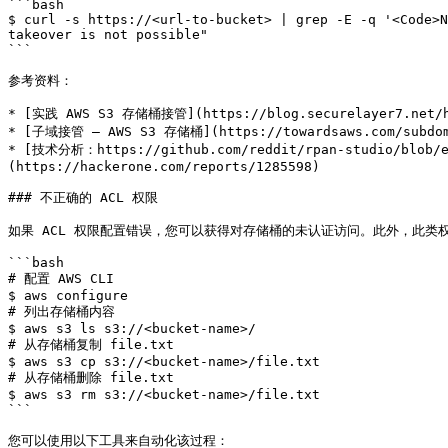
```bash

$ curl -s https://<url-to-bucket> | grep -E -q '<Code>N
takeover is not possible"

```

参考资料：

* [实践 AWS S3 存储桶接管](https://blog.securelayer7.net/han
* [子域接管 — AWS S3 存储桶](https://towardsaws.com/subdomai
* [技术分析：https://github.com/reddit/rpan-studio/blob/
(https://hackerone.com/reports/1285598)

### 不正确的 ACL 权限

如果 ACL 权限配置错误，您可以获得对存储桶的未认证访问。此外，此类
```bash

# 配置 AWS CLI

$ aws configure

# 列出存储桶内容

$ aws s3 ls s3://<bucket-name>/

# 从存储桶复制 file.txt

$ aws s3 cp s3://<bucket-name>/file.txt

# 从存储桶删除 file.txt

$ aws s3 rm s3://<bucket-name>/file.txt

```

您可以使用以下工具来自动化该过程：
