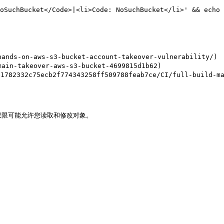
oSuchBucket</Code>|<li>Code: NoSuchBucket</li>' && echo 
ds-on-aws-s3-bucket-account-takeover-vulnerability/)

n-takeover-aws-s3-bucket-4699815d1b62)

e1782332c75ecb2f774343258ff509788feab7ce/CI/full-bui
权限可能允许您读取和修改对象。
