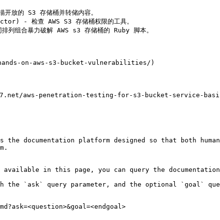
) - 扫描开放的 S3 存储桶并转储内容。

nspector) - 检查 AWS S3 存储桶权限的工具。

 使用不同排列组合暴力破解 AWS s3 存储桶的 Ruby 脚本。

ds-on-aws-s3-bucket-vulnerabilities/)

t/aws-penetration-testing-for-s3-bucket-service-basic
s the documentation platform designed so that both human
m.

 available in this page, you can query the documentation
h the `ask` query parameter, and the optional `goal` que
md?ask=<question>&goal=<endgoal>
